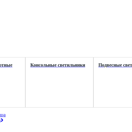
отные
Консольные светильники
Подвесные све
ица
а