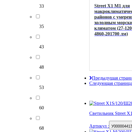
Street X1 M1 для
33
макроклиматиче
районов с умерен
холодным морск
35
климатом (27-120 
4860-201700 лм)
43
48
Предыдущая стран
Следующая страниц
53
60
Светильник Street 
Артикул
:
У00000441
68