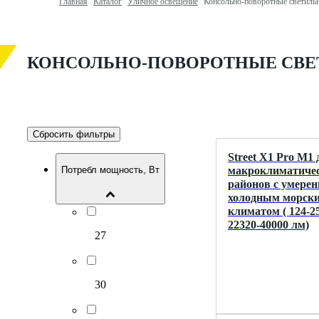
Главная
Каталог
Уличное освещение
Консольно-поворотные светиль
КОНСОЛЬНО-ПОВОРОТНЫЕ СВ
Сбросить фильтры
Street X1 Pro M1 
макроклиматиче
Потребл мощность, Вт
районов с умерен
холодным морск
климатом ( 124-25
22320-40000 лм)
27
30