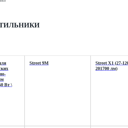
ники
ЕТИЛЬНИКИ
для
Street 9M
Street X1 (27-12
ских
201700 лм)
но-
им
0 Вт \