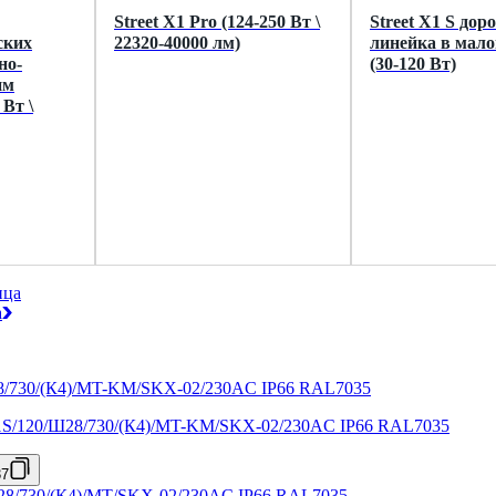
Street X1 Pro (124-250 Вт \
Street X1 S дор
ских
22320-40000 лм)
линейка в мало
но-
(30-120 Вт)
им
Вт \
ица
а
X1S/120/Ш28/730/(К4)/MT-KM/SKX-02/230AC IP66 RAL7035
37