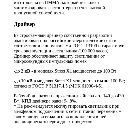
изготовлена из ПММА, который позволяет
минимизировать светопотери за счет высокой
пропускной способности.
Драйвер
Быстросъемный драйвер собственной разработки
адаптирован под российские энергетические сети в
соответствии с нормативами ГОСТ 13109 и гарантирует
срок эксплуатации светильника (100 000 часов).
Драйвер обеспечивает защиту светильника от
микросекундных импульсных помех
-до
2 кВ
- в моделях Street X1 мощностью
до
100 Вт;
-до
10 кВ
в моделях Street X1 мощностью
выше
100 Вт;
согласно ГОСТ Р 51317.4.5 (МЭК 61000-4-5).
Рабочий диапазон напряжения драйвера - от 140 до 430
В*. КПД драйвера равен 94,8%.
* Не рекомендуется эксплуатировать светильник при
межфазном подключении к сети питания переменным
током ввиду возможного возникновения в ней
апериодических переходных процессов.