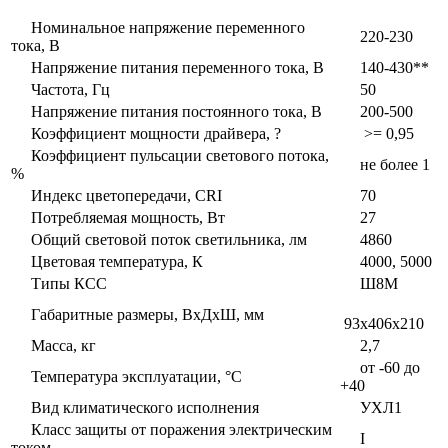
Номинальное напряжение переменного
220-230
тока, В
Напряжение питания переменного тока, В
140-430**
Частота, Гц
50
Напряжение питания постоянного тока, В
200-500
Коэффициент мощности драйвера, ?
>= 0,95
Коэффициент пульсации светового потока,
не более 1
%
Индекс цветопередачи, CRI
70
Потребляемая мощность, Вт
27
Общий световой поток светильника, лм
4860
Цветовая температура, К
4000, 5000
Типы КСС
Ш8М
Габаритные размеры, ВxДxШ, мм
93x406x210
Масса, кг
2,7
от -60 до
Температура эксплуатации, °С
+40
Вид климатического исполнения
УХЛ1
Класс защиты от поражения электрическим
I
током