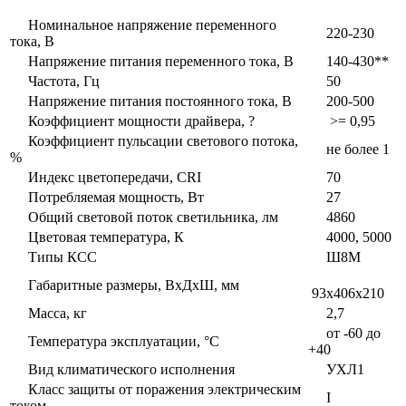
Номинальное напряжение переменного
220-230
тока, В
Напряжение питания переменного тока, В
140-430**
Частота, Гц
50
Напряжение питания постоянного тока, В
200-500
Коэффициент мощности драйвера, ?
>= 0,95
Коэффициент пульсации светового потока,
не более 1
%
Индекс цветопередачи, CRI
70
Потребляемая мощность, Вт
27
Общий световой поток светильника, лм
4860
Цветовая температура, К
4000, 5000
Типы КСС
Ш8М
Габаритные размеры, ВxДxШ, мм
93x406x210
Масса, кг
2,7
от -60 до
Температура эксплуатации, °С
+40
Вид климатического исполнения
УХЛ1
Класс защиты от поражения электрическим
I
током