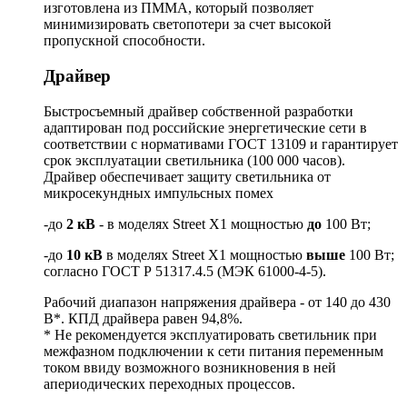
изготовлена из ПММА, который позволяет
минимизировать светопотери за счет высокой
пропускной способности.
Драйвер
Быстросъемный драйвер собственной разработки
адаптирован под российские энергетические сети в
соответствии с нормативами ГОСТ 13109 и гарантирует
срок эксплуатации светильника (100 000 часов).
Драйвер обеспечивает защиту светильника от
микросекундных импульсных помех
-до
2 кВ
- в моделях Street X1 мощностью
до
100 Вт;
-до
10 кВ
в моделях Street X1 мощностью
выше
100 Вт;
согласно ГОСТ Р 51317.4.5 (МЭК 61000-4-5).
Рабочий диапазон напряжения драйвера - от 140 до 430
В*. КПД драйвера равен 94,8%.
* Не рекомендуется эксплуатировать светильник при
межфазном подключении к сети питания переменным
током ввиду возможного возникновения в ней
апериодических переходных процессов.