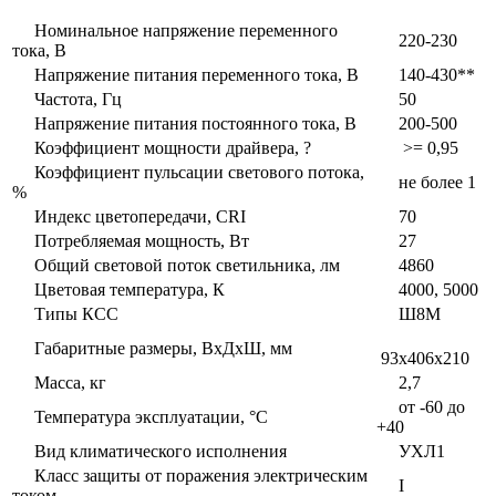
Номинальное напряжение переменного
220-230
тока, В
Напряжение питания переменного тока, В
140-430**
Частота, Гц
50
Напряжение питания постоянного тока, В
200-500
Коэффициент мощности драйвера, ?
>= 0,95
Коэффициент пульсации светового потока,
не более 1
%
Индекс цветопередачи, CRI
70
Потребляемая мощность, Вт
27
Общий световой поток светильника, лм
4860
Цветовая температура, К
4000, 5000
Типы КСС
Ш8М
Габаритные размеры, ВxДxШ, мм
93x406x210
Масса, кг
2,7
от -60 до
Температура эксплуатации, °С
+40
Вид климатического исполнения
УХЛ1
Класс защиты от поражения электрическим
I
током