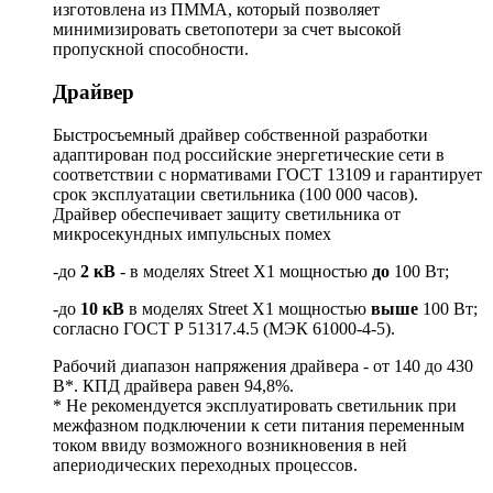
изготовлена из ПММА, который позволяет
минимизировать светопотери за счет высокой
пропускной способности.
Драйвер
Быстросъемный драйвер собственной разработки
адаптирован под российские энергетические сети в
соответствии с нормативами ГОСТ 13109 и гарантирует
срок эксплуатации светильника (100 000 часов).
Драйвер обеспечивает защиту светильника от
микросекундных импульсных помех
-до
2 кВ
- в моделях Street X1 мощностью
до
100 Вт;
-до
10 кВ
в моделях Street X1 мощностью
выше
100 Вт;
согласно ГОСТ Р 51317.4.5 (МЭК 61000-4-5).
Рабочий диапазон напряжения драйвера - от 140 до 430
В*. КПД драйвера равен 94,8%.
* Не рекомендуется эксплуатировать светильник при
межфазном подключении к сети питания переменным
током ввиду возможного возникновения в ней
апериодических переходных процессов.