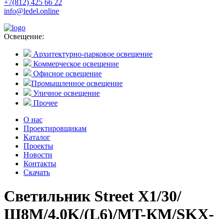
+7(812) 425 66 22
info@ledel.online
Освещение:
Архитектурно-парковое освещение
Коммерческое освещение
Офисное освещение
Промышленное освещение
Уличное освещение
Прочее
О нас
Проектировщикам
Каталог
Проекты
Новости
Контакты
Скачать
Светильник Street X1/30/
Ш8M/4,0K/(L6)/MT-КМ/SKX-