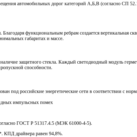
вещения автомобильных дорог категорий А,Б,В (согласно СП 52.1
 Благодаря функциональным ребрам создается вертикальная скв
инимальных габаритах и массе.
 наличие защитного стекла. Каждый светодиодный модуль герме
пропускной способности.
ван под российские энергетические сети в соответствии с нор
ундных импульсных помех
огласно ГОСТ Р 51317.4.5 (МЭК 61000-4-5).
*. КПД драйвера равен 94,8%.