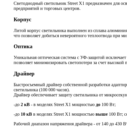
Светодиодный светильник Street X1 предназначен для ос
предприятий и торговых центров.
Корпус
Литой корпус светильника выполнен из сплава алюминия.
что позволяет добиться невероятного теплоотвода при м
Оптика
Уникальная оптическая система с УФ-защитой исключает
позволяет минимизировать светопотери за счет высокой 
Драйвер
Быстросъемный драйвер собственной разработки адаптиро
светильника (100 000 часов).
Драйвер обеспечивает защиту светильника от микросек
-до
2 кВ
- в моделях Street X1 мощностью
до
100 Вт;
-до
10 кВ
в моделях Street X1 мощностью
выше
100 Вт; с
Рабочий диапазон напряжения драйвера - от 140 до 430 В