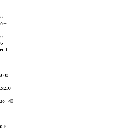
30
0**
0
5
ее 1
5000
x210
до +40
0 В