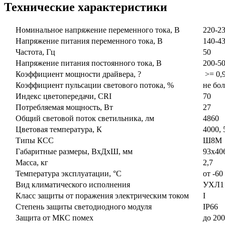
Технические характеристики
Номинальное напряжение переменного тока, В
220-2
Напряжение питания переменного тока, В
140-43
Частота, Гц
50
Напряжение питания постоянного тока, В
200-50
Коэффициент мощности драйвера, ?
>= 0,9
Коэффициент пульсации светового потока, %
не бол
Индекс цветопередачи, CRI
70
Потребляемая мощность, Вт
27
Общий световой поток светильника, лм
4860
Цветовая температура, К
4000, 
Типы КСС
Ш8М
Габаритные размеры, ВxДxШ, мм
93x406
Масса, кг
2,7
Температура эксплуатации, °С
от -60 
Вид климатического исполнения
УХЛ1
Класс защиты от поражения электрическим током
I
Степень защиты светодиодного модуля
IP66
Защита от МКС помех
до 200