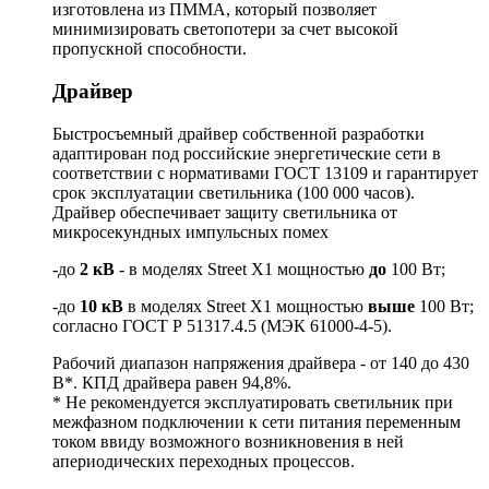
изготовлена из ПММА, который позволяет
минимизировать светопотери за счет высокой
пропускной способности.
Драйвер
Быстросъемный драйвер собственной разработки
адаптирован под российские энергетические сети в
соответствии с нормативами ГОСТ 13109 и гарантирует
срок эксплуатации светильника (100 000 часов).
Драйвер обеспечивает защиту светильника от
микросекундных импульсных помех
-до
2 кВ
- в моделях Street X1 мощностью
до
100 Вт;
-до
10 кВ
в моделях Street X1 мощностью
выше
100 Вт;
согласно ГОСТ Р 51317.4.5 (МЭК 61000-4-5).
Рабочий диапазон напряжения драйвера - от 140 до 430
В*. КПД драйвера равен 94,8%.
* Не рекомендуется эксплуатировать светильник при
межфазном подключении к сети питания переменным
током ввиду возможного возникновения в ней
апериодических переходных процессов.