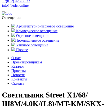
+7(812) 425 66 22
info@ledel.online
Освещение:
Архитектурно-парковое освещение
Коммерческое освещение
Офисное освещение
Промышленное освещение
Уличное освещение
Прочее
О нас
Проектировщикам
Каталог
Проекты
Новости
Контакты
Скачать
Светильник Street X1/68/
Ш8M/4,0K/(L8)/MT-KM/SKX-