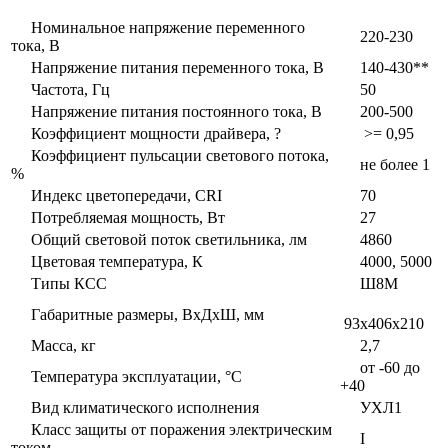
Номинальное напряжение переменного
220-230
тока, В
Напряжение питания переменного тока, В
140-430**
Частота, Гц
50
Напряжение питания постоянного тока, В
200-500
Коэффициент мощности драйвера, ?
>= 0,95
Коэффициент пульсации светового потока,
не более 1
%
Индекс цветопередачи, CRI
70
Потребляемая мощность, Вт
27
Общий световой поток светильника, лм
4860
Цветовая температура, К
4000, 5000
Типы КСС
Ш8М
Габаритные размеры, ВxДxШ, мм
93x406x210
Масса, кг
2,7
от -60 до
Температура эксплуатации, °С
+40
Вид климатического исполнения
УХЛ1
Класс защиты от поражения электрическим
I
током