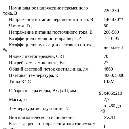
Номинальное напряжение переменного
220-230
тока, В
Напряжение питания переменного тока, В
140-430**
Частота, Гц
50
Напряжение питания постоянного тока, В
200-500
Коэффициент мощности драйвера, ?
>= 0,95
Коэффициент пульсации светового потока,
не более 1
%
Индекс цветопередачи, CRI
70
Потребляемая мощность, Вт
27
Общий световой поток светильника, лм
4860
Цветовая температура, К
4000, 5000
Типы КСС
Ш8М
Габаритные размеры, ВxДxШ, мм
93x406x210
Масса, кг
2,7
от -60 до
Температура эксплуатации, °С
+40
Вид климатического исполнения
УХЛ1
Класс защиты от поражения электрическим
I
током