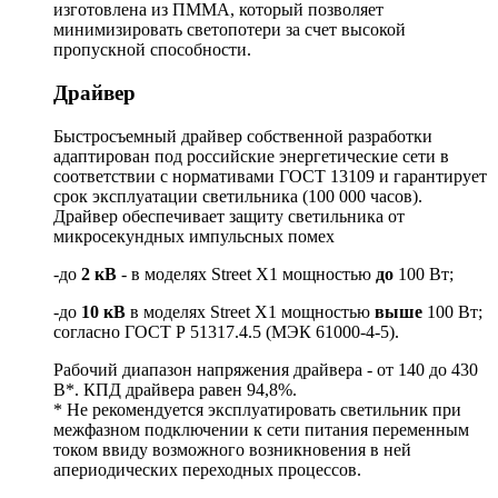
изготовлена из ПММА, который позволяет
минимизировать светопотери за счет высокой
пропускной способности.
Драйвер
Быстросъемный драйвер собственной разработки
адаптирован под российские энергетические сети в
соответствии с нормативами ГОСТ 13109 и гарантирует
срок эксплуатации светильника (100 000 часов).
Драйвер обеспечивает защиту светильника от
микросекундных импульсных помех
-до
2 кВ
- в моделях Street X1 мощностью
до
100 Вт;
-до
10 кВ
в моделях Street X1 мощностью
выше
100 Вт;
согласно ГОСТ Р 51317.4.5 (МЭК 61000-4-5).
Рабочий диапазон напряжения драйвера - от 140 до 430
В*. КПД драйвера равен 94,8%.
* Не рекомендуется эксплуатировать светильник при
межфазном подключении к сети питания переменным
током ввиду возможного возникновения в ней
апериодических переходных процессов.