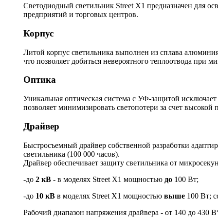
Светодиодный светильник Street X1 предназначен для ос
предприятий и торговых центров.
Корпус
Литой корпус светильника выполнен из сплава алюминия.
что позволяет добиться невероятного теплоотвода при м
Оптика
Уникальная оптическая система с УФ-защитой исключает
позволяет минимизировать светопотери за счет высокой 
Драйвер
Быстросъемный драйвер собственной разработки адаптиро
светильника (100 000 часов).
Драйвер обеспечивает защиту светильника от микросек
-до
2 кВ
- в моделях Street X1 мощностью
до
100 Вт;
-до
10 кВ
в моделях Street X1 мощностью
выше
100 Вт; с
Рабочий диапазон напряжения драйвера - от 140 до 430 В