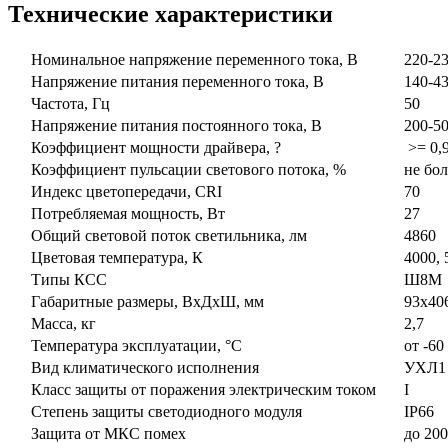
Технические характеристики
Номинальное напряжение переменного тока, В
220-2
Напряжение питания переменного тока, В
140-43
Частота, Гц
50
Напряжение питания постоянного тока, В
200-50
Коэффициент мощности драйвера, ?
>= 0,9
Коэффициент пульсации светового потока, %
не бол
Индекс цветопередачи, CRI
70
Потребляемая мощность, Вт
27
Общий световой поток светильника, лм
4860
Цветовая температура, К
4000, 
Типы КСС
Ш8М
Габаритные размеры, ВxДxШ, мм
93x406
Масса, кг
2,7
Температура эксплуатации, °С
от -60 
Вид климатического исполнения
УХЛ1
Класс защиты от поражения электрическим током
I
Степень защиты светодиодного модуля
IP66
Защита от МКС помех
до 200