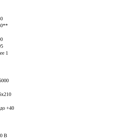
30
0**
0
5
ее 1
5000
x210
до +40
0 В