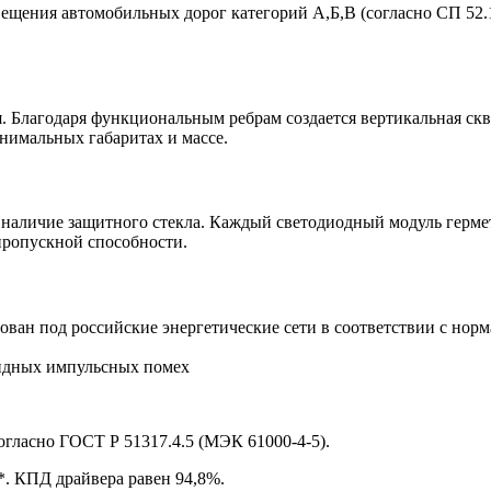
вещения автомобильных дорог категорий А,Б,В (согласно СП 52.1
 Благодаря функциональным ребрам создается вертикальная скв
инимальных габаритах и массе.
 наличие защитного стекла. Каждый светодиодный модуль герме
пропускной способности.
ван под российские энергетические сети в соответствии с нор
ундных импульсных помех
огласно ГОСТ Р 51317.4.5 (МЭК 61000-4-5).
*. КПД драйвера равен 94,8%.