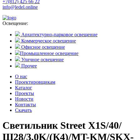
+7(812) 425 66 22
info@ledel.online
Освещение:
Архитектурно-парковое освещение
Коммерческое освещение
Офисное освещение
Промышленное освещение
Уличное освещение
Прочее
О нас
Проектировщикам
Каталог
Проекты
Новости
Контакты
Скачать
Светильник Street X1S/40/
Ш28/3,0K/(К4)/MT-KM/SKX-