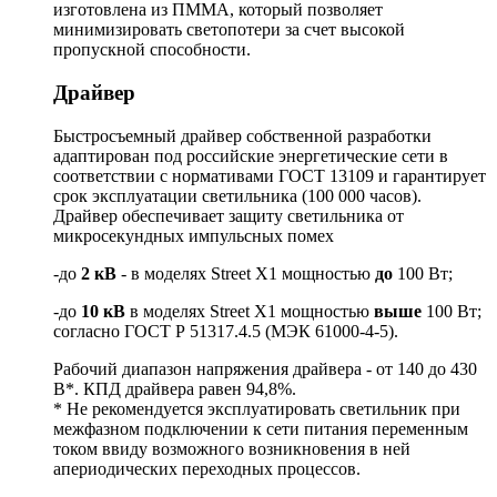
изготовлена из ПММА, который позволяет
минимизировать светопотери за счет высокой
пропускной способности.
Драйвер
Быстросъемный драйвер собственной разработки
адаптирован под российские энергетические сети в
соответствии с нормативами ГОСТ 13109 и гарантирует
срок эксплуатации светильника (100 000 часов).
Драйвер обеспечивает защиту светильника от
микросекундных импульсных помех
-до
2 кВ
- в моделях Street X1 мощностью
до
100 Вт;
-до
10 кВ
в моделях Street X1 мощностью
выше
100 Вт;
согласно ГОСТ Р 51317.4.5 (МЭК 61000-4-5).
Рабочий диапазон напряжения драйвера - от 140 до 430
В*. КПД драйвера равен 94,8%.
* Не рекомендуется эксплуатировать светильник при
межфазном подключении к сети питания переменным
током ввиду возможного возникновения в ней
апериодических переходных процессов.