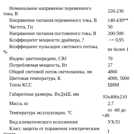
Номинальное напряжение переменного
220-230
тока, В
Напряжение питания переменного тока, В
140-430**
Частота, Гц
50
Напряжение питания постоянного тока, В
200-500
Коэффициент мощности драйвера, ?
>= 0,95
Коэффициент пульсации светового потока,
не более 1
%
Индекс цветопередачи, CRI
70
Потребляемая мощность, Вт
27
Общий световой поток светильника, лм
4860
Цветовая температура, К
4000, 5000
Типы КСС
Ш8М
Габаритные размеры, ВxДxШ, мм
93x406x210
Масса, кг
2,7
от -60 до
Температура эксплуатации, °С
+40
Вид климатического исполнения
УХЛ1
Класс защиты от поражения электрическим
I
током