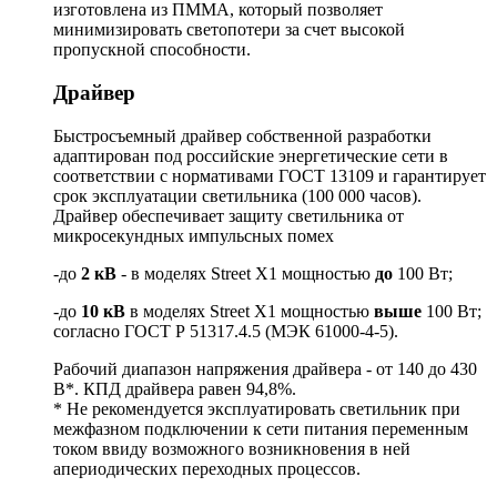
изготовлена из ПММА, который позволяет
минимизировать светопотери за счет высокой
пропускной способности.
Драйвер
Быстросъемный драйвер собственной разработки
адаптирован под российские энергетические сети в
соответствии с нормативами ГОСТ 13109 и гарантирует
срок эксплуатации светильника (100 000 часов).
Драйвер обеспечивает защиту светильника от
микросекундных импульсных помех
-до
2 кВ
- в моделях Street X1 мощностью
до
100 Вт;
-до
10 кВ
в моделях Street X1 мощностью
выше
100 Вт;
согласно ГОСТ Р 51317.4.5 (МЭК 61000-4-5).
Рабочий диапазон напряжения драйвера - от 140 до 430
В*. КПД драйвера равен 94,8%.
* Не рекомендуется эксплуатировать светильник при
межфазном подключении к сети питания переменным
током ввиду возможного возникновения в ней
апериодических переходных процессов.