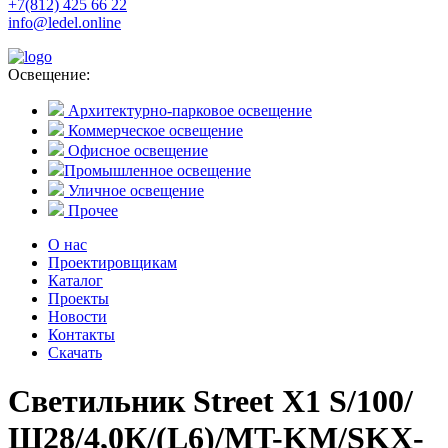
+7(812) 425 66 22
info@ledel.online
Освещение:
Архитектурно-парковое освещение
Коммерческое освещение
Офисное освещение
Промышленное освещение
Уличное освещение
Прочее
О нас
Проектировщикам
Каталог
Проекты
Новости
Контакты
Скачать
Светильник Street X1 S/100/
Ш28/4,0К/(L6)/MT-KM/SKX-