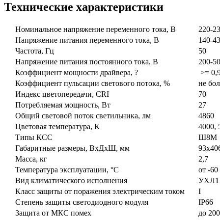
Технические характеристики
Номинальное напряжение переменного тока, В
220-2
Напряжение питания переменного тока, В
140-43
Частота, Гц
50
Напряжение питания постоянного тока, В
200-50
Коэффициент мощности драйвера, ?
>= 0,9
Коэффициент пульсации светового потока, %
не бол
Индекс цветопередачи, CRI
70
Потребляемая мощность, Вт
27
Общий световой поток светильника, лм
4860
Цветовая температура, К
4000, 
Типы КСС
Ш8М
Габаритные размеры, ВxДxШ, мм
93x406
Масса, кг
2,7
Температура эксплуатации, °С
от -60 
Вид климатического исполнения
УХЛ1
Класс защиты от поражения электрическим током
I
Степень защиты светодиодного модуля
IP66
Защита от МКС помех
до 200