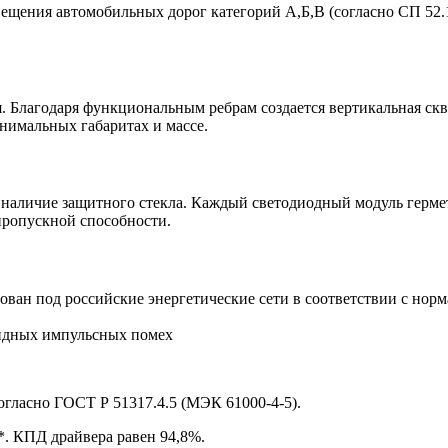
вещения автомобильных дорог категорий А,Б,В (согласно СП 52.1
 Благодаря функциональным ребрам создается вертикальная скв
инимальных габаритах и массе.
 наличие защитного стекла. Каждый светодиодный модуль герме
пропускной способности.
ван под российские энергетические сети в соответствии с нор
ундных импульсных помех
огласно ГОСТ Р 51317.4.5 (МЭК 61000-4-5).
*. КПД драйвера равен 94,8%.