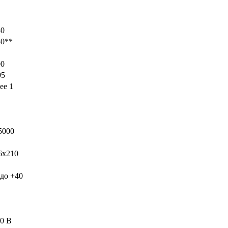
30
0**
0
5
ее 1
5000
x210
до +40
0 В