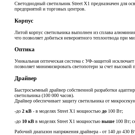
Светодиодный светильник Street X1 предназначен для ос
предприятий и торговых центров.
Корпус
Литой корпус светильника выполнен из сплава алюминия.
что позволяет добиться невероятного теплоотвода при м
Оптика
Уникальная оптическая система с УФ-защитой исключает
позволяет минимизировать светопотери за счет высокой 
Драйвер
Быстросъемный драйвер собственной разработки адаптиро
светильника (100 000 часов).
Драйвер обеспечивает защиту светильника от микросек
-до
2 кВ
- в моделях Street X1 мощностью
до
100 Вт;
-до
10 кВ
в моделях Street X1 мощностью
выше
100 Вт; с
Рабочий диапазон напряжения драйвера - от 140 до 430 В