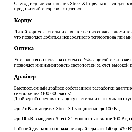
Светодиодный светильник Street X1 предназначен для ос
предприятий и торговых центров.
Корпус
Литой корпус светильника выполнен из сплава алюминия.
что позволяет добиться невероятного теплоотвода при м
Оптика
Уникальная оптическая система с УФ-защитой исключает
позволяет минимизировать светопотери за счет высокой 
Драйвер
Быстросъемный драйвер собственной разработки адаптиро
светильника (100 000 часов).
Драйвер обеспечивает защиту светильника от микросек
-до
2 кВ
- в моделях Street X1 мощностью
до
100 Вт;
-до
10 кВ
в моделях Street X1 мощностью
выше
100 Вт; с
Рабочий диапазон напряжения драйвера - от 140 до 430 В