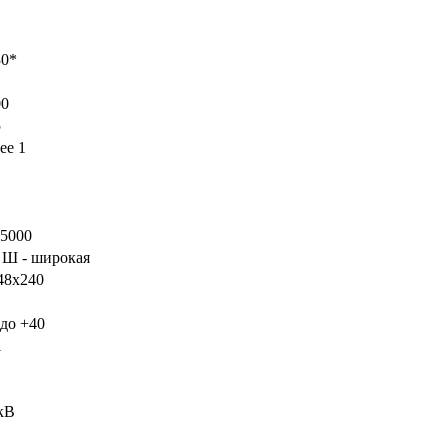
0*
0
5
ее 1
5000
 - широкая
8x240
до +40
1
кВ