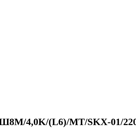
0/Ш8M/4,0K/(L6)/MT/SKX-01/22