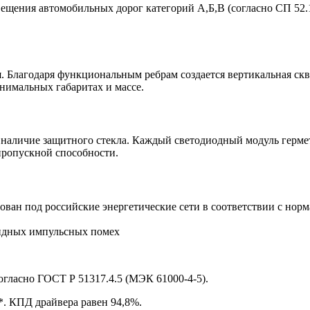
вещения автомобильных дорог категорий А,Б,В (согласно СП 52.1
 Благодаря функциональным ребрам создается вертикальная скв
инимальных габаритах и массе.
 наличие защитного стекла. Каждый светодиодный модуль герме
пропускной способности.
ван под российские энергетические сети в соответствии с нор
ундных импульсных помех
огласно ГОСТ Р 51317.4.5 (МЭК 61000-4-5).
*. КПД драйвера равен 94,8%.