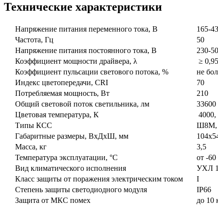
Технические характеристики
Напряжение питания переменного тока, В
165-43
Частота, Гц
50
Напряжение питания постоянного тока, В
230-50
Коэффициент мощности драйвера, λ
≥ 0,9
Коэффициент пульсации светового потока, %
не бол
Индекс цветопередачи, CRI
70
Потребляемая мощность, Вт
210
Общий световой поток светильника, лм
33600
Цветовая температура, К
4000, 
Типы КСС
Ш8М, Ш
Габаритные размеры, ВxДxШ, мм
104x54
Масса, кг
3,5
Температура эксплуатации, °С
от -60 
Вид климатического исполнения
УХЛ 
Класс защиты от поражения электрическим током
I
Степень защиты светодиодного модуля
IP66
Защита от МКС помех
до 10 