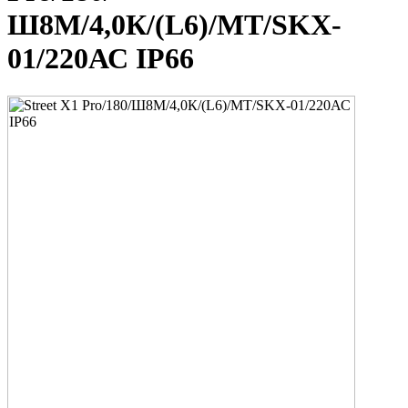
Ш8M/4,0К/(L6)/MT/SKX-
01/220АС IP66