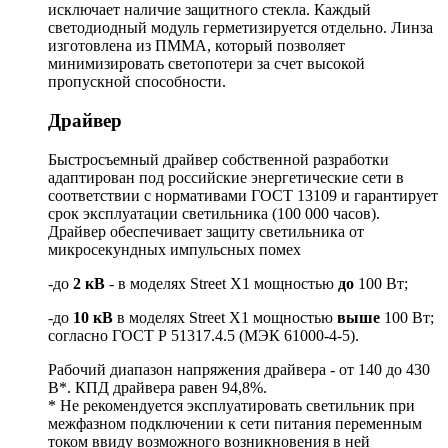
исключает наличие защитного стекла. Каждый
светодиодный модуль герметизируется отдельно. Линза
изготовлена из ПММА, который позволяет
минимизировать светопотери за счет высокой
пропускной способности.
Драйвер
Быстросъемный драйвер собственной разработки
адаптирован под российские энергетические сети в
соответствии с нормативами ГОСТ 13109 и гарантирует
срок эксплуатации светильника (100 000 часов).
Драйвер обеспечивает защиту светильника от
микросекундных импульсных помех
-до
2 кВ
- в моделях Street X1 мощностью
до
100 Вт;
-до
10 кВ
в моделях Street X1 мощностью
выше
100 Вт;
согласно ГОСТ Р 51317.4.5 (МЭК 61000-4-5).
Рабочий диапазон напряжения драйвера - от 140 до 430
В*. КПД драйвера равен 94,8%.
* Не рекомендуется эксплуатировать светильник при
межфазном подключении к сети питания переменным
током ввиду возможного возникновения в ней