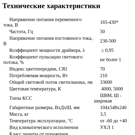
Технические характеристики
Напряжение питания переменного
165-430*
тока, В
Частота, Гц
50
Напряжение питания постоянного тока,
230-500
В
Коэффициент мощности драйвера, λ
≥ 0,95
Коэффициент пульсации светового
не более 1
потока, %
Индекс цветопередачи, CRI
70
Потребляемая мощность, Вт
210
Общий световой поток светильника, лм
33600
Цветовая температура, К
4000, 5000
Ш8М, Ш -
Типы КСС
широкая
Габаритные размеры, ВxДxШ, мм
104x548x240
Масса, кг
3,5
Температура эксплуатации, °С
от -60 до +40
Вид климатического исполнения
УХЛ 1
Класс защиты от поражения