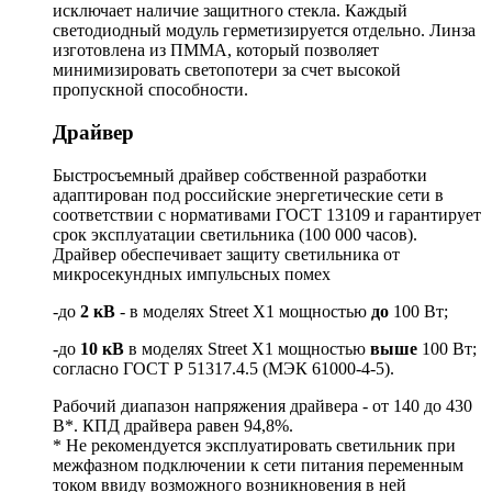
исключает наличие защитного стекла. Каждый
светодиодный модуль герметизируется отдельно. Линза
изготовлена из ПММА, который позволяет
минимизировать светопотери за счет высокой
пропускной способности.
Драйвер
Быстросъемный драйвер собственной разработки
адаптирован под российские энергетические сети в
соответствии с нормативами ГОСТ 13109 и гарантирует
срок эксплуатации светильника (100 000 часов).
Драйвер обеспечивает защиту светильника от
микросекундных импульсных помех
-до
2 кВ
- в моделях Street X1 мощностью
до
100 Вт;
-до
10 кВ
в моделях Street X1 мощностью
выше
100 Вт;
согласно ГОСТ Р 51317.4.5 (МЭК 61000-4-5).
Рабочий диапазон напряжения драйвера - от 140 до 430
В*. КПД драйвера равен 94,8%.
* Не рекомендуется эксплуатировать светильник при
межфазном подключении к сети питания переменным
током ввиду возможного возникновения в ней