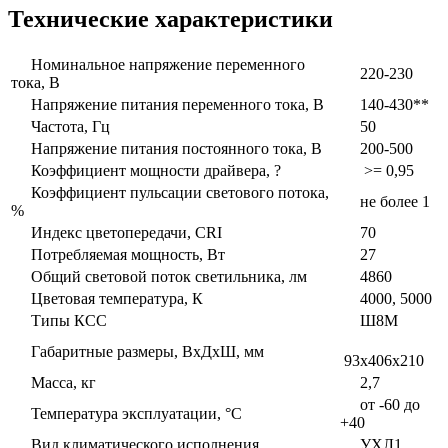
Технические характеристики
Номинальное напряжение переменного
220-230
тока, В
Напряжение питания переменного тока, В
140-430**
Частота, Гц
50
Напряжение питания постоянного тока, В
200-500
Коэффициент мощности драйвера, ?
>= 0,95
Коэффициент пульсации светового потока,
не более 1
%
Индекс цветопередачи, CRI
70
Потребляемая мощность, Вт
27
Общий световой поток светильника, лм
4860
Цветовая температура, К
4000, 5000
Типы КСС
Ш8М
Габаритные размеры, ВxДxШ, мм
93x406x210
Масса, кг
2,7
от -60 до
Температура эксплуатации, °С
+40
Вид климатического исполнения
УХЛ1