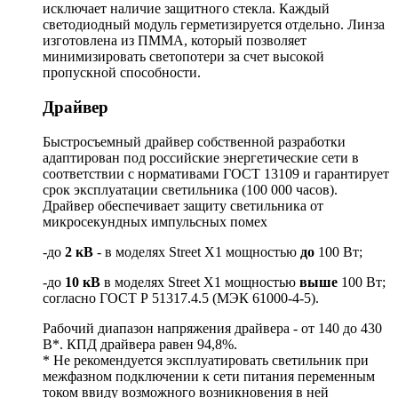
исключает наличие защитного стекла. Каждый
светодиодный модуль герметизируется отдельно. Линза
изготовлена из ПММА, который позволяет
минимизировать светопотери за счет высокой
пропускной способности.
Драйвер
Быстросъемный драйвер собственной разработки
адаптирован под российские энергетические сети в
соответствии с нормативами ГОСТ 13109 и гарантирует
срок эксплуатации светильника (100 000 часов).
Драйвер обеспечивает защиту светильника от
микросекундных импульсных помех
-до
2 кВ
- в моделях Street X1 мощностью
до
100 Вт;
-до
10 кВ
в моделях Street X1 мощностью
выше
100 Вт;
согласно ГОСТ Р 51317.4.5 (МЭК 61000-4-5).
Рабочий диапазон напряжения драйвера - от 140 до 430
В*. КПД драйвера равен 94,8%.
* Не рекомендуется эксплуатировать светильник при
межфазном подключении к сети питания переменным
током ввиду возможного возникновения в ней