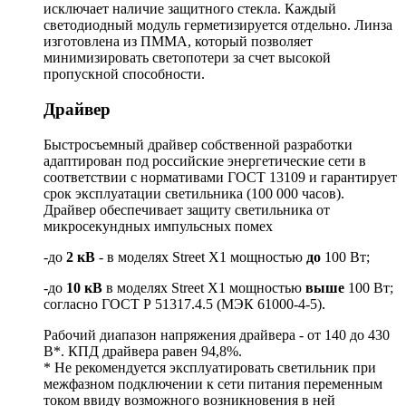
исключает наличие защитного стекла. Каждый
светодиодный модуль герметизируется отдельно. Линза
изготовлена из ПММА, который позволяет
минимизировать светопотери за счет высокой
пропускной способности.
Драйвер
Быстросъемный драйвер собственной разработки
адаптирован под российские энергетические сети в
соответствии с нормативами ГОСТ 13109 и гарантирует
срок эксплуатации светильника (100 000 часов).
Драйвер обеспечивает защиту светильника от
микросекундных импульсных помех
-до
2 кВ
- в моделях Street X1 мощностью
до
100 Вт;
-до
10 кВ
в моделях Street X1 мощностью
выше
100 Вт;
согласно ГОСТ Р 51317.4.5 (МЭК 61000-4-5).
Рабочий диапазон напряжения драйвера - от 140 до 430
В*. КПД драйвера равен 94,8%.
* Не рекомендуется эксплуатировать светильник при
межфазном подключении к сети питания переменным
током ввиду возможного возникновения в ней