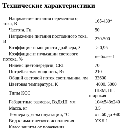
Технические характеристики
Напряжение питания переменного
165-430*
тока, В
Частота, Гц
50
Напряжение питания постоянного тока,
230-500
В
Коэффициент мощности драйвера, λ
≥ 0,95
Коэффициент пульсации светового
не более 1
потока, %
Индекс цветопередачи, CRI
70
Потребляемая мощность, Вт
210
Общий световой поток светильника, лм
33600
Цветовая температура, К
4000, 5000
Ш8М, Ш -
Типы КСС
широкая
Габаритные размеры, ВxДxШ, мм
104x548x240
Масса, кг
3,5
Температура эксплуатации, °С
от -60 до +40
Вид климатического исполнения
УХЛ 1
Класс защиты от поражения