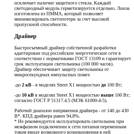
исключает наличие защитного стекла. Каждый
светодиодный модуль герметизируется отдельно. Линза
изготовлена из ПММА, который позволяет
минимизировать светопотери за счет высокой
пропускной способности.
Драйвер
Быстросъемный драйвер собственной разработки
адаптирован под российские энергетические сети в
соответствии с нормативами ГОСТ 13109 и гарантирует
срок эксплуатации светильника (100 000 часов).
Драйвер обеспечивает защиту светильника от
микросекундных импульсных помех
-до
2 кВ
- в моделях Street X1 мощностью
до
100 Вт;
-до
10 кВ
в моделях Street X1 мощностью
выше
100 Вт;
согласно ГОСТ Р 51317.4.5 (МЭК 61000-4-5).
Рабочий диапазон напряжения драйвера - от 140 до 430
В*. КПД драйвера равен 94,8%.
* Не рекомендуется эксплуатировать светильник при
межфазном подключении к сети питания переменным
током ввиду возможного возникновения в ней