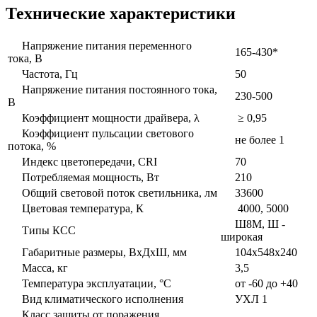
Технические характеристики
Напряжение питания переменного
165-430*
тока, В
Частота, Гц
50
Напряжение питания постоянного тока,
230-500
В
Коэффициент мощности драйвера, λ
≥ 0,95
Коэффициент пульсации светового
не более 1
потока, %
Индекс цветопередачи, CRI
70
Потребляемая мощность, Вт
210
Общий световой поток светильника, лм
33600
Цветовая температура, К
4000, 5000
Ш8М, Ш -
Типы КСС
широкая
Габаритные размеры, ВxДxШ, мм
104x548x240
Масса, кг
3,5
Температура эксплуатации, °С
от -60 до +40
Вид климатического исполнения
УХЛ 1
Класс защиты от поражения