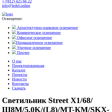
+7(812) 425 66 22
info@ledel.online
Освещение:
Архитектурно-парковое освещение
Коммерческое освещение
Офисное освещение
Промышленное освещение
Уличное освещение
Прочее
О нас
Проектировщикам
Каталог
Проекты
Новости
Контакты
Скачать
Светильник Street X1/68/
Ш8M/5,0K/(L8)/MT-КМ/SKX-