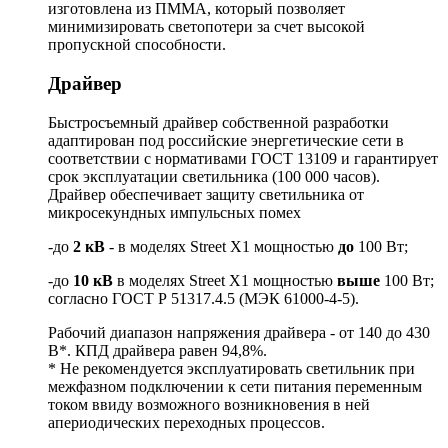
изготовлена из ПММА, который позволяет
минимизировать светопотери за счет высокой
пропускной способности.
Драйвер
Быстросъемный драйвер собственной разработки
адаптирован под российские энергетические сети в
соответствии с нормативами ГОСТ 13109 и гарантирует
срок эксплуатации светильника (100 000 часов).
Драйвер обеспечивает защиту светильника от
микросекундных импульсных помех
-до
2 кВ
- в моделях Street X1 мощностью
до
100 Вт;
-до
10 кВ
в моделях Street X1 мощностью
выше
100 Вт;
согласно ГОСТ Р 51317.4.5 (МЭК 61000-4-5).
Рабочий диапазон напряжения драйвера - от 140 до 430
В*. КПД драйвера равен 94,8%.
* Не рекомендуется эксплуатировать светильник при
межфазном подключении к сети питания переменным
током ввиду возможного возникновения в ней
апериодических переходных процессов.