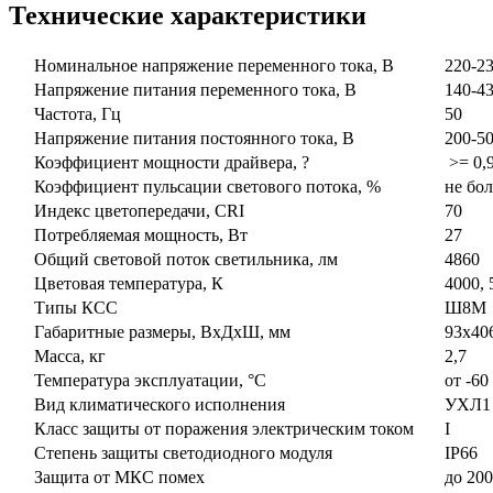
Технические характеристики
Номинальное напряжение переменного тока, В
220-2
Напряжение питания переменного тока, В
140-43
Частота, Гц
50
Напряжение питания постоянного тока, В
200-50
Коэффициент мощности драйвера, ?
>= 0,9
Коэффициент пульсации светового потока, %
не бол
Индекс цветопередачи, CRI
70
Потребляемая мощность, Вт
27
Общий световой поток светильника, лм
4860
Цветовая температура, К
4000, 
Типы КСС
Ш8М
Габаритные размеры, ВxДxШ, мм
93x406
Масса, кг
2,7
Температура эксплуатации, °С
от -60 
Вид климатического исполнения
УХЛ1
Класс защиты от поражения электрическим током
I
Степень защиты светодиодного модуля
IP66
Защита от МКС помех
до 200