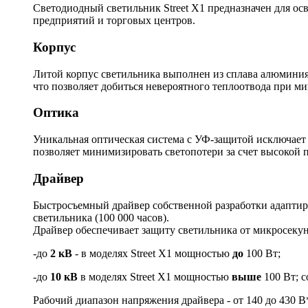
Светодиодный светильник Street X1 предназначен для ос
предприятий и торговых центров.
Корпус
Литой корпус светильника выполнен из сплава алюминия.
что позволяет добиться невероятного теплоотвода при м
Оптика
Уникальная оптическая система с УФ-защитой исключает
позволяет минимизировать светопотери за счет высокой 
Драйвер
Быстросъемный драйвер собственной разработки адаптиро
светильника (100 000 часов).
Драйвер обеспечивает защиту светильника от микросек
-до
2 кВ
- в моделях Street X1 мощностью
до
100 Вт;
-до
10 кВ
в моделях Street X1 мощностью
выше
100 Вт; с
Рабочий диапазон напряжения драйвера - от 140 до 430 В