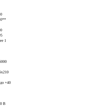
30
0**
0
5
ее 1
5000
x210
до +40
0 В