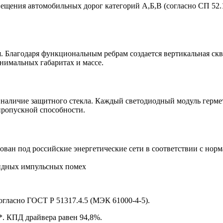
вещения автомобильных дорог категорий А,Б,В (согласно СП 52.1
 Благодаря функциональным ребрам создается вертикальная скв
инимальных габаритах и массе.
 наличие защитного стекла. Каждый светодиодный модуль герме
пропускной способности.
ван под российские энергетические сети в соответствии с нор
ундных импульсных помех
огласно ГОСТ Р 51317.4.5 (МЭК 61000-4-5).
*. КПД драйвера равен 94,8%.