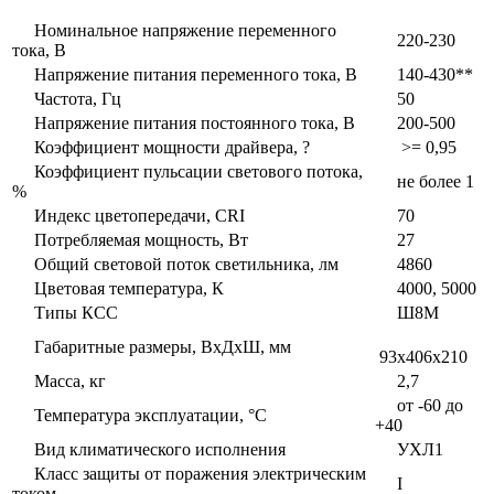
Номинальное напряжение переменного
220-230
тока, В
Напряжение питания переменного тока, В
140-430**
Частота, Гц
50
Напряжение питания постоянного тока, В
200-500
Коэффициент мощности драйвера, ?
>= 0,95
Коэффициент пульсации светового потока,
не более 1
%
Индекс цветопередачи, CRI
70
Потребляемая мощность, Вт
27
Общий световой поток светильника, лм
4860
Цветовая температура, К
4000, 5000
Типы КСС
Ш8М
Габаритные размеры, ВxДxШ, мм
93x406x210
Масса, кг
2,7
от -60 до
Температура эксплуатации, °С
+40
Вид климатического исполнения
УХЛ1
Класс защиты от поражения электрическим
I
током