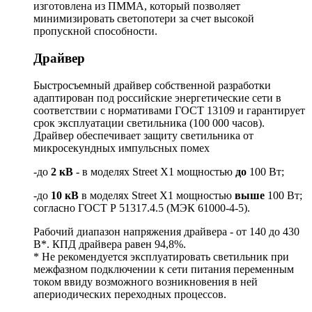
изготовлена из ПММА, который позволяет
минимизировать светопотери за счет высокой
пропускной способности.
Драйвер
Быстросъемный драйвер собственной разработки
адаптирован под российские энергетические сети в
соответствии с нормативами ГОСТ 13109 и гарантирует
срок эксплуатации светильника (100 000 часов).
Драйвер обеспечивает защиту светильника от
микросекундных импульсных помех
-до
2 кВ
- в моделях Street X1 мощностью
до
100 Вт;
-до
10 кВ
в моделях Street X1 мощностью
выше
100 Вт;
согласно ГОСТ Р 51317.4.5 (МЭК 61000-4-5).
Рабочий диапазон напряжения драйвера - от 140 до 430
В*. КПД драйвера равен 94,8%.
* Не рекомендуется эксплуатировать светильник при
межфазном подключении к сети питания переменным
током ввиду возможного возникновения в ней
апериодических переходных процессов.