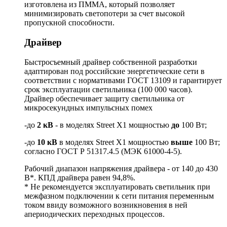
изготовлена из ПММА, который позволяет
минимизировать светопотери за счет высокой
пропускной способности.
Драйвер
Быстросъемный драйвер собственной разработки
адаптирован под российские энергетические сети в
соответствии с нормативами ГОСТ 13109 и гарантирует
срок эксплуатации светильника (100 000 часов).
Драйвер обеспечивает защиту светильника от
микросекундных импульсных помех
-до
2 кВ
- в моделях Street X1 мощностью
до
100 Вт;
-до
10 кВ
в моделях Street X1 мощностью
выше
100 Вт;
согласно ГОСТ Р 51317.4.5 (МЭК 61000-4-5).
Рабочий диапазон напряжения драйвера - от 140 до 430
В*. КПД драйвера равен 94,8%.
* Не рекомендуется эксплуатировать светильник при
межфазном подключении к сети питания переменным
током ввиду возможного возникновения в ней
апериодических переходных процессов.