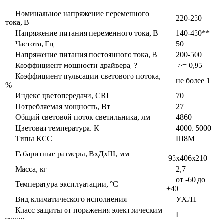
Номинальное напряжение переменного
220-230
тока, В
Напряжение питания переменного тока, В
140-430**
Частота, Гц
50
Напряжение питания постоянного тока, В
200-500
Коэффициент мощности драйвера, ?
>= 0,95
Коэффициент пульсации светового потока,
не более 1
%
Индекс цветопередачи, CRI
70
Потребляемая мощность, Вт
27
Общий световой поток светильника, лм
4860
Цветовая температура, К
4000, 5000
Типы КСС
Ш8М
Габаритные размеры, ВxДxШ, мм
93x406x210
Масса, кг
2,7
от -60 до
Температура эксплуатации, °С
+40
Вид климатического исполнения
УХЛ1
Класс защиты от поражения электрическим
I
током