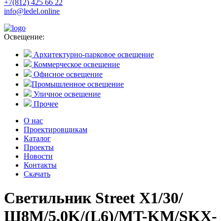
+7(812) 425 66 22
info@ledel.online
Освещение:
Архитектурно-парковое освещение
Коммерческое освещение
Офисное освещение
Промышленное освещение
Уличное освещение
Прочее
О нас
Проектировщикам
Каталог
Проекты
Новости
Контакты
Скачать
Светильник Street X1/30/
Ш8M/5,0K/(L6)/MT-KM/SKX-