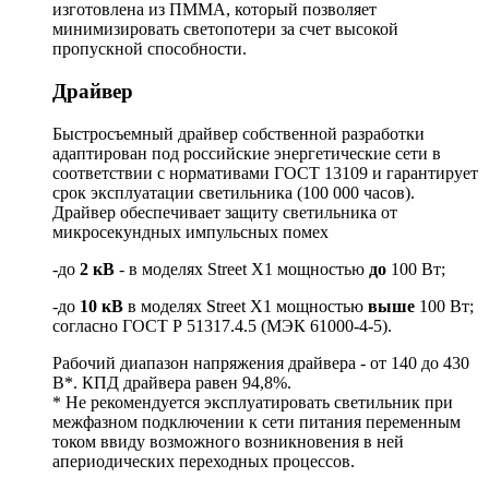
изготовлена из ПММА, который позволяет
минимизировать светопотери за счет высокой
пропускной способности.
Драйвер
Быстросъемный драйвер собственной разработки
адаптирован под российские энергетические сети в
соответствии с нормативами ГОСТ 13109 и гарантирует
срок эксплуатации светильника (100 000 часов).
Драйвер обеспечивает защиту светильника от
микросекундных импульсных помех
-до
2 кВ
- в моделях Street X1 мощностью
до
100 Вт;
-до
10 кВ
в моделях Street X1 мощностью
выше
100 Вт;
согласно ГОСТ Р 51317.4.5 (МЭК 61000-4-5).
Рабочий диапазон напряжения драйвера - от 140 до 430
В*. КПД драйвера равен 94,8%.
* Не рекомендуется эксплуатировать светильник при
межфазном подключении к сети питания переменным
током ввиду возможного возникновения в ней
апериодических переходных процессов.