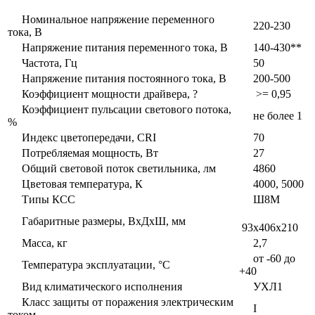
Номинальное напряжение переменного
220-230
тока, В
Напряжение питания переменного тока, В
140-430**
Частота, Гц
50
Напряжение питания постоянного тока, В
200-500
Коэффициент мощности драйвера, ?
>= 0,95
Коэффициент пульсации светового потока,
не более 1
%
Индекс цветопередачи, CRI
70
Потребляемая мощность, Вт
27
Общий световой поток светильника, лм
4860
Цветовая температура, К
4000, 5000
Типы КСС
Ш8М
Габаритные размеры, ВxДxШ, мм
93x406x210
Масса, кг
2,7
от -60 до
Температура эксплуатации, °С
+40
Вид климатического исполнения
УХЛ1
Класс защиты от поражения электрическим
I
током