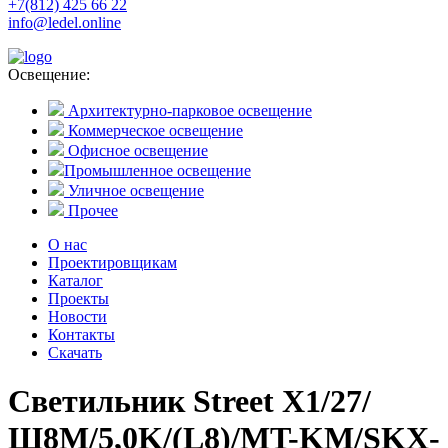
+7(812) 425 66 22
info@ledel.online
Освещение:
Архитектурно-парковое освещение
Коммерческое освещение
Офисное освещение
Промышленное освещение
Уличное освещение
Прочее
О нас
Проектировщикам
Каталог
Проекты
Новости
Контакты
Скачать
Светильник Street X1/27/
Ш8M/5,0K/(L8)/MT-KM/SKX-