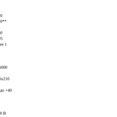
30
0**
0
5
ее 1
5000
x210
до +40
0 В