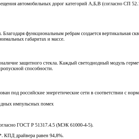
вещения автомобильных дорог категорий А,Б,В (согласно СП 52.1
 Благодаря функциональным ребрам создается вертикальная скв
инимальных габаритах и массе.
 наличие защитного стекла. Каждый светодиодный модуль герме
пропускной способности.
ван под российские энергетические сети в соответствии с нор
ундных импульсных помех
огласно ГОСТ Р 51317.4.5 (МЭК 61000-4-5).
*. КПД драйвера равен 94,8%.