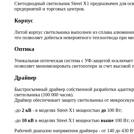
Светодиодный светильник Street X1 предназначен для ос
предприятий и торговых центров.
Корпус
Литой корпус светильника выполнен из сплава алюминия.
что позволяет добиться невероятного теплоотвода при м
Оптика
Уникальная оптическая система с УФ-защитой исключает
позволяет минимизировать светопотери за счет высокой 
Драйвер
Быстросъемный драйвер собственной разработки адаптиро
светильника (100 000 часов).
Драйвер обеспечивает защиту светильника от микросек
-до
2 кВ
- в моделях Street X1 мощностью
до
100 Вт;
-до
10 кВ
в моделях Street X1 мощностью
выше
100 Вт; с
Рабочий диапазон напряжения драйвера - от 140 до 430 В