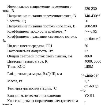
Номинальное напряжение переменного
220-230
тока, В
Напряжение питания переменного тока, В
140-430**
Частота, Гц
50
Напряжение питания постоянного тока, В
200-500
Коэффициент мощности драйвера, ?
>= 0,95
Коэффициент пульсации светового потока,
не более 1
%
Индекс цветопередачи, CRI
70
Потребляемая мощность, Вт
27
Общий световой поток светильника, лм
4860
Цветовая температура, К
4000, 5000
Типы КСС
Ш8М
Габаритные размеры, ВxДxШ, мм
93x406x210
Масса, кг
2,7
от -60 до
Температура эксплуатации, °С
+40
Вид климатического исполнения
УХЛ1
Класс защиты от поражения электрическим
I
током