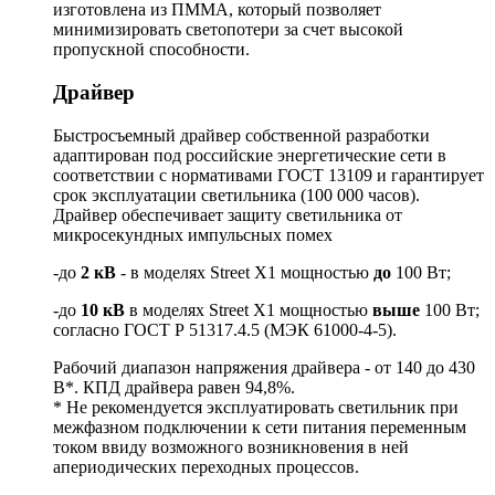
изготовлена из ПММА, который позволяет
минимизировать светопотери за счет высокой
пропускной способности.
Драйвер
Быстросъемный драйвер собственной разработки
адаптирован под российские энергетические сети в
соответствии с нормативами ГОСТ 13109 и гарантирует
срок эксплуатации светильника (100 000 часов).
Драйвер обеспечивает защиту светильника от
микросекундных импульсных помех
-до
2 кВ
- в моделях Street X1 мощностью
до
100 Вт;
-до
10 кВ
в моделях Street X1 мощностью
выше
100 Вт;
согласно ГОСТ Р 51317.4.5 (МЭК 61000-4-5).
Рабочий диапазон напряжения драйвера - от 140 до 430
В*. КПД драйвера равен 94,8%.
* Не рекомендуется эксплуатировать светильник при
межфазном подключении к сети питания переменным
током ввиду возможного возникновения в ней
апериодических переходных процессов.