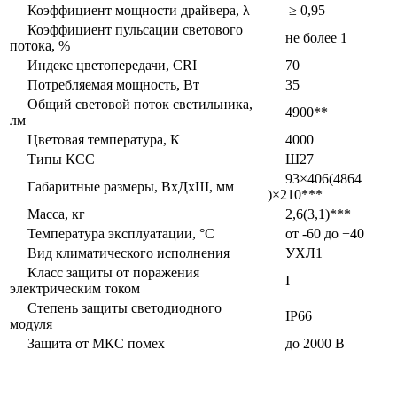
Коэффициент мощности драйвера, λ
≥ 0,95
Коэффициент пульсации светового
не более 1
потока, %
Индекс цветопередачи, CRI
70
Потребляемая мощность, Вт
35
Общий световой поток светильника,
4900**
лм
Цветовая температура, К
4000
Типы КСС
Ш27
93×406(4864
Габаритные размеры, ВxДxШ, мм
)×210***
Масса, кг
2,6(3,1)***
Температура эксплуатации, °С
от -60 до +40
Вид климатического исполнения
УХЛ1
Класс защиты от поражения
I
электрическим током
Степень защиты светодиодного
IP66
модуля
Защита от МКС помех
до 2000 В