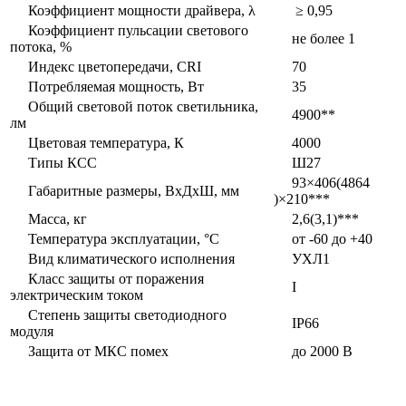
Коэффициент мощности драйвера, λ
≥ 0,95
Коэффициент пульсации светового
не более 1
потока, %
Индекс цветопередачи, CRI
70
Потребляемая мощность, Вт
35
Общий световой поток светильника,
4900**
лм
Цветовая температура, К
4000
Типы КСС
Ш27
93×406(4864
Габаритные размеры, ВxДxШ, мм
)×210***
Масса, кг
2,6(3,1)***
Температура эксплуатации, °С
от -60 до +40
Вид климатического исполнения
УХЛ1
Класс защиты от поражения
I
электрическим током
Степень защиты светодиодного
IP66
модуля
Защита от МКС помех
до 2000 В