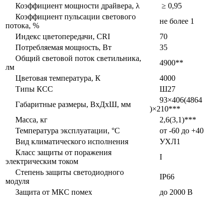
Коэффициент мощности драйвера, λ
≥ 0,95
Коэффициент пульсации светового
не более 1
потока, %
Индекс цветопередачи, CRI
70
Потребляемая мощность, Вт
35
Общий световой поток светильника,
4900**
лм
Цветовая температура, К
4000
Типы КСС
Ш27
93×406(4864
Габаритные размеры, ВxДxШ, мм
)×210***
Масса, кг
2,6(3,1)***
Температура эксплуатации, °С
от -60 до +40
Вид климатического исполнения
УХЛ1
Класс защиты от поражения
I
электрическим током
Степень защиты светодиодного
IP66
модуля
Защита от МКС помех
до 2000 В