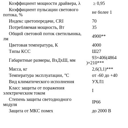
Коэффициент мощности драйвера, λ
≥ 0,95
Коэффициент пульсации светового
не более 1
потока, %
Индекс цветопередачи, CRI
70
Потребляемая мощность, Вт
35
Общий световой поток светильника,
4900**
лм
Цветовая температура, К
4000
Типы КСС
Ш27
93×406(4864
Габаритные размеры, ВxДxШ, мм
)×210***
Масса, кг
2,6(3,1)***
Температура эксплуатации, °С
от -60 до +40
Вид климатического исполнения
УХЛ1
Класс защиты от поражения
I
электрическим током
Степень защиты светодиодного
IP66
модуля
Защита от МКС помех
до 2000 В