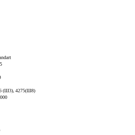
 Standart
5
0
6 (Ш3), 4275(Ш8)
5000
0