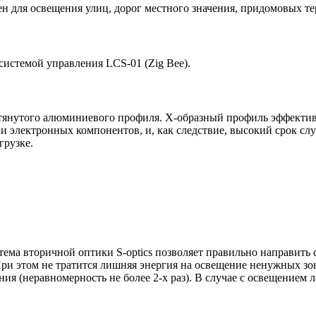
чен для освещения улиц, дорог местного значения, придомовых 
истемой управления LCS-01 (Zig Bee).
тянутого алюминиевого профиля. Х-образный профиль эффективн
электронных компонентов, и, как следствие, высокий срок служ
грузке.
ема вторичной оптики S-optics позволяет правильно направить 
При этом не тратится лишняя энергия на освещение ненужных зо
ия (неравномерность не более 2-х раз). В случае с освещением 