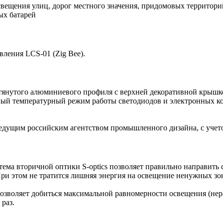
освещения улиц, дорог местного значения, придомовых территори
ых батарей
ления LCS-01 (Zig Bee).
тянутого алюминиевого профиля с верхней декоративной крышк
ный температурный режим работы светодиодов и электронных ком
ведущим российским агентством промышленного дизайна, с учетом
ема вторичной оптики S-optics позволяет правильно направить 
При этом не тратится лишняя энергия на освещение ненужных зо
озволяет добиться максимальной равномерности освещения (нера
раз.