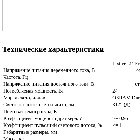
Технические характеристики
L-street 24
Напряжение питания переменного тока, В
от 140
Частота, Гц
5
Напряжение питания постоянного тока, В
от 200 
Потребляемая мощность, Вт
24
Марка светодиодов
OSRAM D
Световой поток светильника, лм
3125 (Д)
Цветовая температура, К
Коэффициент мощности драйвера, ?
>= 0,95
Коэффициент пульсаций светового потока, %
<= 1
Габаритные размеры, мм
Масса, кг