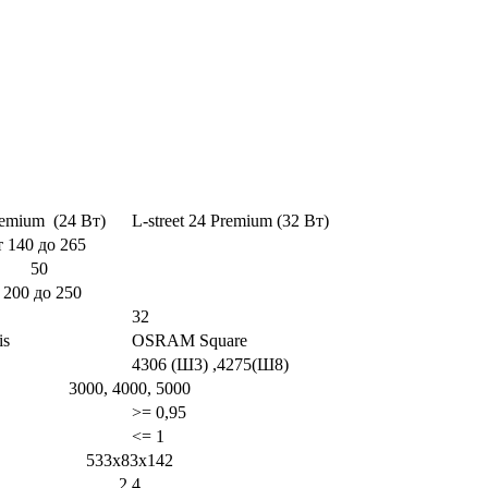
 Premium (24 Вт)
L-street 24 Premium (32 Вт)
 до 265
0
до 250
32
uris
OSRAM Square
4306 (Ш3) ,4275(Ш8)
3000, 4000, 5000
>= 0,95
<= 1
533x83x142
2,4