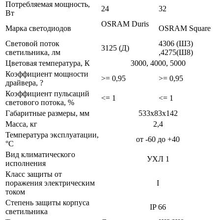
Потребляемая мощность,
24
32
Вт
OSRAM Duris
Марка светодиодов
OSRAM Square
Световой поток
4306 (Ш3)
3125 (Д)
светильника, лм
,4275(Ш8)
Цветовая температура, К
3000, 4000, 5000
Коэффициент мощности
>= 0,95
>= 0,95
драйвера, ?
Коэффициент пульсаций
<= 1
<= 1
светового потока, %
Габаритные размеры, мм
533x83x142
Масса, кг
2,4
Температура эксплуатации,
от -60 до +40
°С
Вид климатического
УХЛ 1
исполнения
Класс защиты от
поражения электрическим
I
током
Степень защиты корпуса
IP 66
светильника