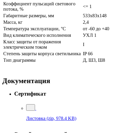
Коэффициент пульсаций светового
<= 1
потока, %
Габаритные размеры, мм
533x83x148
Масса, кг
2,4
Температура эксплуатации, °С
от -60 до +40
Вид климатического исполнения
УХЛ 1
Класс защиты от поражения
I
электрическим током
Степень защиты корпуса светильника
IP 66
Тип диаграммы
Д, Ш3, Ш8
Документация
Сертификат
Листовка
(zip, 978.4 KB)