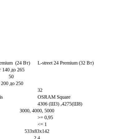
 Premium (24 Вт)
L-street 24 Premium (32 Вт)
 до 265
0
до 250
32
uris
OSRAM Square
4306 (Ш3) ,4275(Ш8)
3000, 4000, 5000
>= 0,95
<= 1
533x83x142
2,4