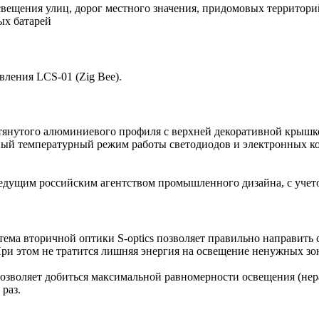
освещения улиц, дорог местного значения, придомовых территори
ых батарей
ления LCS-01 (Zig Bee).
тянутого алюминиевого профиля с верхней декоративной крышк
ный температурный режим работы светодиодов и электронных ком
ведущим российским агентством промышленного дизайна, с учетом
ема вторичной оптики S-optics позволяет правильно направить 
При этом не тратится лишняя энергия на освещение ненужных зо
озволяет добиться максимальной равномерности освещения (нера
раз.