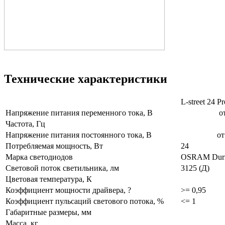
Технические характеристики
L-street 24
Напряжение питания переменного тока, В
от 140
Частота, Гц
5
Напряжение питания постоянного тока, В
от 200 
Потребляемая мощность, Вт
24
Марка светодиодов
OSRAM D
Световой поток светильника, лм
3125 (Д)
Цветовая температура, К
Коэффициент мощности драйвера, ?
>= 0,95
Коэффициент пульсаций светового потока, %
<= 1
Габаритные размеры, мм
Масса, кг