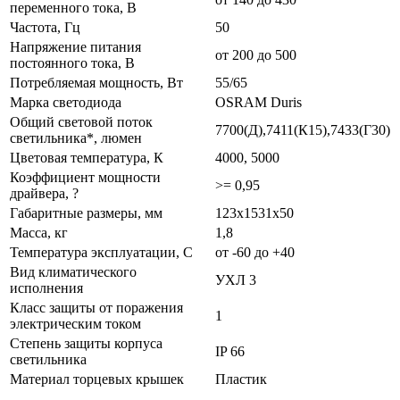
переменного тока, В
Частота, Гц
50
Напряжение питания
от 200 до 500
постоянного тока, В
Потребляемая мощность, Вт
55/65
Марка светодиода
OSRAM Duris
Общий световой поток
7700(Д),7411(К15),7433(Г30)
светильника*, люмен
Цветовая температура, К
4000, 5000
Коэффициент мощности
>= 0,95
драйвера, ?
Габаритные размеры, мм
123х1531х50
Масса, кг
1,8
Температура эксплуатации, С
от -60 до +40
Вид климатического
УХЛ 3
исполнения
Класс защиты от поражения
1
электрическим током
Степень защиты корпуса
IP 66
светильника
Материал торцевых крышек
Пластик