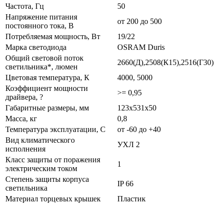
Частота, Гц
50
Напряжение питания
от 200 до 500
постоянного тока, В
Потребляемая мощность, Вт
19/22
Марка светодиода
OSRAM Duris
Общий световой поток
2660(Д),2508(К15),2516(Г30)
светильника*, люмен
Цветовая температура, К
4000, 5000
Коэффициент мощности
>= 0,95
драйвера, ?
Габаритные размеры, мм
123х531х50
Масса, кг
0,8
Температура эксплуатации, С
от -60 до +40
Вид климатического
УХЛ 2
исполнения
Класс защиты от поражения
1
электрическим током
Степень защиты корпуса
IP 66
светильника
Материал торцевых крышек
Пластик