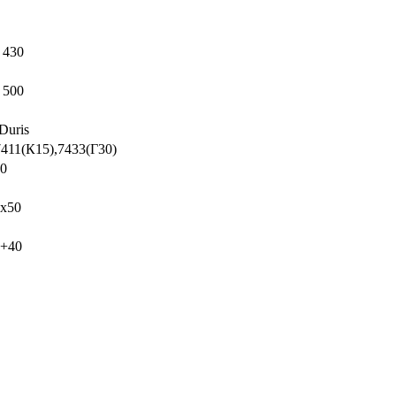
 430
 500
uris
7411(К15),7433(Г30)
00
х50
 +40