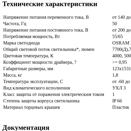
Технические характеристики
Напряжение питания переменного тока, В
от 140 до
Частота, Гц
50
Напряжение питания постоянного тока, В
от 200 до
Потребляемая мощность, Вт
55/65
Марка светодиода
OSRAM D
Общий световой поток светильника*, люмен
7700(Д),
Цветовая температура, К
4000, 50
Коэффициент мощности драйвера, ?
>= 0,95
Габаритные размеры, мм
123х1531
Масса, кг
1,8
Температура эксплуатации, С
от -60 до
Вид климатического исполнения
УХЛ 3
Класс защиты от поражения электрическим током
1
Степень защиты корпуса светильника
IP 66
Материал торцевых крышек
Пластик
Документация