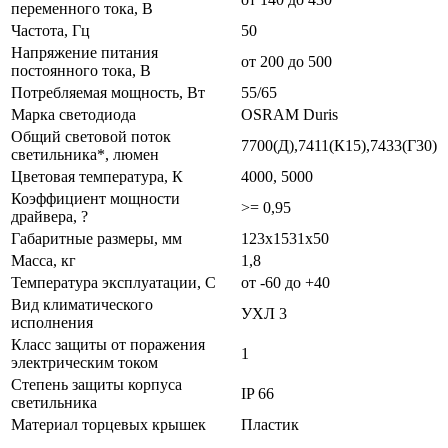
переменного тока, В
Частота, Гц
50
Напряжение питания
от 200 до 500
постоянного тока, В
Потребляемая мощность, Вт
55/65
Марка светодиода
OSRAM Duris
Общий световой поток
7700(Д),7411(К15),7433(Г30)
светильника*, люмен
Цветовая температура, К
4000, 5000
Коэффициент мощности
>= 0,95
драйвера, ?
Габаритные размеры, мм
123х1531х50
Масса, кг
1,8
Температура эксплуатации, С
от -60 до +40
Вид климатического
УХЛ 3
исполнения
Класс защиты от поражения
1
электрическим током
Степень защиты корпуса
IP 66
светильника
Материал торцевых крышек
Пластик