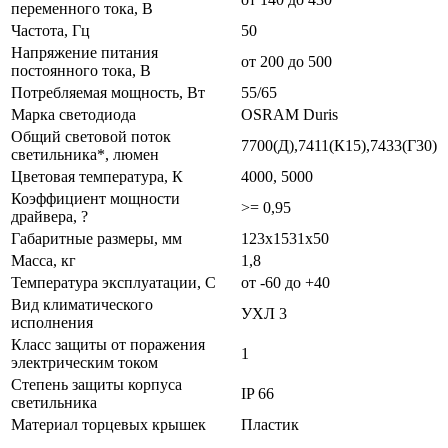
переменного тока, В
Частота, Гц
50
Напряжение питания
от 200 до 500
постоянного тока, В
Потребляемая мощность, Вт
55/65
Марка светодиода
OSRAM Duris
Общий световой поток
7700(Д),7411(К15),7433(Г30)
светильника*, люмен
Цветовая температура, К
4000, 5000
Коэффициент мощности
>= 0,95
драйвера, ?
Габаритные размеры, мм
123х1531х50
Масса, кг
1,8
Температура эксплуатации, С
от -60 до +40
Вид климатического
УХЛ 3
исполнения
Класс защиты от поражения
1
электрическим током
Степень защиты корпуса
IP 66
светильника
Материал торцевых крышек
Пластик