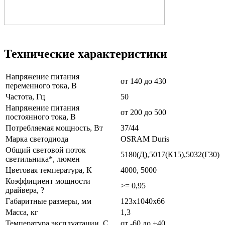
Технические характеристики
Напряжение питания
от 140 до 430
переменного тока, В
Частота, Гц
50
Напряжение питания
от 200 до 500
постоянного тока, В
Потребляемая мощность, Вт
37/44
Марка светодиода
OSRAM Duris
Общий световой поток
5180(Д),5017(К15),5032(Г30)
светильника*, люмен
Цветовая температура, К
4000, 5000
Коэффициент мощности
>= 0,95
драйвера, ?
Габаритные размеры, мм
123х1040х66
Масса, кг
1,3
Температура эксплуатации, С
от -60 до +40