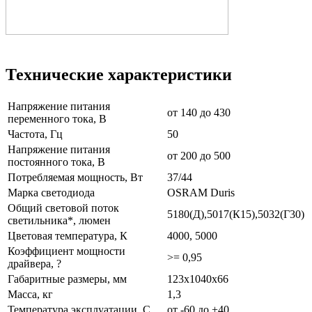
Технические характеристики
Напряжение питания
от 140 до 430
переменного тока, В
Частота, Гц
50
Напряжение питания
от 200 до 500
постоянного тока, В
Потребляемая мощность, Вт
37/44
Марка светодиода
OSRAM Duris
Общий световой поток
5180(Д),5017(К15),5032(Г30)
светильника*, люмен
Цветовая температура, К
4000, 5000
Коэффициент мощности
>= 0,95
драйвера, ?
Габаритные размеры, мм
123х1040х66
Масса, кг
1,3
Температура эксплуатации, С
от -60 до +40