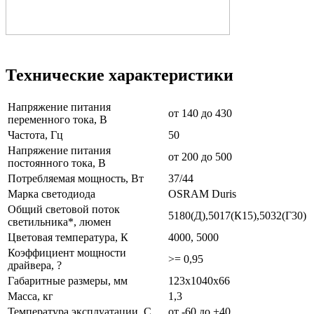
Технические характеристики
Напряжение питания
от 140 до 430
переменного тока, В
Частота, Гц
50
Напряжение питания
от 200 до 500
постоянного тока, В
Потребляемая мощность, Вт
37/44
Марка светодиода
OSRAM Duris
Общий световой поток
5180(Д),5017(К15),5032(Г30)
светильника*, люмен
Цветовая температура, К
4000, 5000
Коэффициент мощности
>= 0,95
драйвера, ?
Габаритные размеры, мм
123х1040х66
Масса, кг
1,3
Температура эксплуатации, С
от -60 до +40