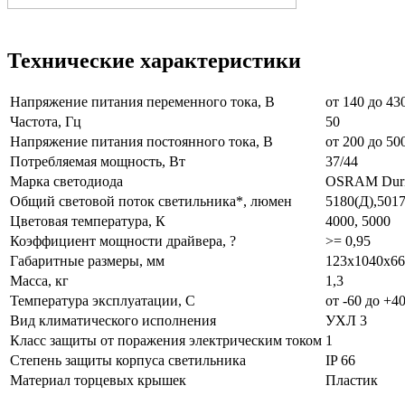
Технические характеристики
Напряжение питания переменного тока, В
от 140 до 43
Частота, Гц
50
Напряжение питания постоянного тока, В
от 200 до 50
Потребляемая мощность, Вт
37/44
Марка светодиода
OSRAM Dur
Общий световой поток светильника*, люмен
5180(Д),5017
Цветовая температура, К
4000, 5000
Коэффициент мощности драйвера, ?
>= 0,95
Габаритные размеры, мм
123х1040х66
Масса, кг
1,3
Температура эксплуатации, С
от -60 до +4
Вид климатического исполнения
УХЛ 3
Класс защиты от поражения электрическим током
1
Степень защиты корпуса светильника
IP 66
Материал торцевых крышек
Пластик