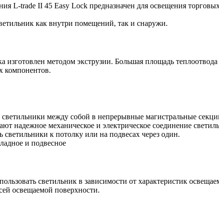
я L-trade II 45 Easy Lock предназначен для освещения торгов
светильник как внутри помещений, так и снаружи.
 изготовлен методом экструзии. Большая площадь теплоотвода
х компонентов.
светильники между собой в непрерывные магистральные секции
ют надежное механическое и электрическое соединение светил
 светильники к потолку или на подвесах через один.
кладное и подвесное
пользовать светильник в зависимости от характеристик освеща
всей освещаемой поверхности.