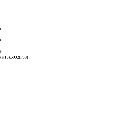
0
0
is
(К15),5032(Г30)
0