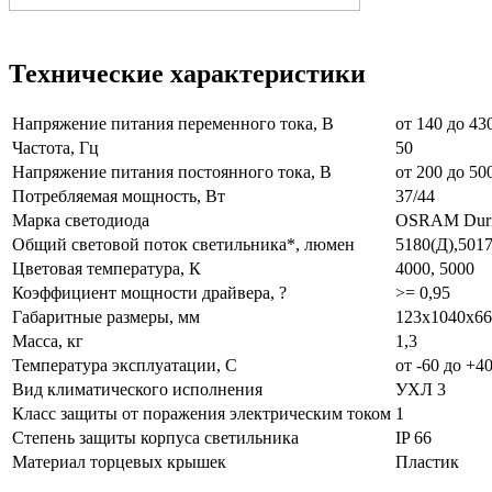
Технические характеристики
Напряжение питания переменного тока, В
от 140 до 43
Частота, Гц
50
Напряжение питания постоянного тока, В
от 200 до 50
Потребляемая мощность, Вт
37/44
Марка светодиода
OSRAM Dur
Общий световой поток светильника*, люмен
5180(Д),5017
Цветовая температура, К
4000, 5000
Коэффициент мощности драйвера, ?
>= 0,95
Габаритные размеры, мм
123х1040х66
Масса, кг
1,3
Температура эксплуатации, С
от -60 до +4
Вид климатического исполнения
УХЛ 3
Класс защиты от поражения электрическим током
1
Степень защиты корпуса светильника
IP 66
Материал торцевых крышек
Пластик