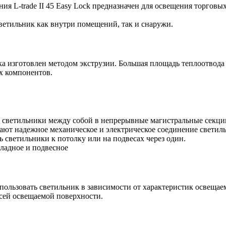
я L-trade II 45 Easy Lock предназначен для освещения торгов
светильник как внутри помещений, так и снаружи.
 изготовлен методом экструзии. Большая площадь теплоотвода
х компонентов.
светильники между собой в непрерывные магистральные секции
ют надежное механическое и электрическое соединение светил
 светильники к потолку или на подвесах через один.
кладное и подвесное
пользовать светильник в зависимости от характеристик освеща
всей освещаемой поверхности.