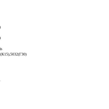
0
0
is
(К15),5032(Г30)
0