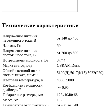
Технические характеристики
Напряжение питания
от 140 до 430
переменного тока, В
Частота, Гц
50
Напряжение питания
от 200 до 500
постоянного тока, В
Потребляемая мощность, Вт
37/44
Марка светодиода
OSRAM Duris
Общий световой поток
5180(Д),5017(К15),5032(Г30)
светильника*, люмен
Цветовая температура, К
4000, 5000
Коэффициент мощности
>= 0,95
драйвера, ?
Габаритные размеры, мм
123х1040х66
Масса, кг
1,3
Температура эксплуатации, С
от -60 до +40