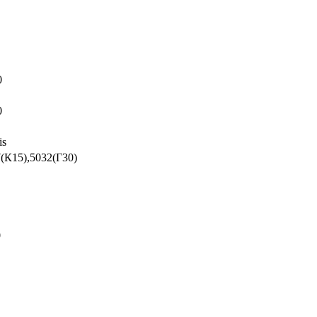
0
0
is
(К15),5032(Г30)
0