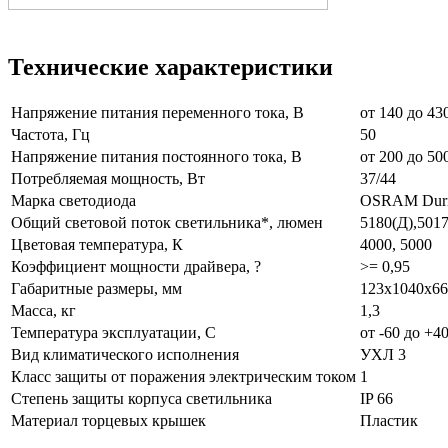
Технические характеристики
Напряжение питания переменного тока, В
от 140 до 43
Частота, Гц
50
Напряжение питания постоянного тока, В
от 200 до 50
Потребляемая мощность, Вт
37/44
Марка светодиода
OSRAM Dur
Общий световой поток светильника*, люмен
5180(Д),5017
Цветовая температура, К
4000, 5000
Коэффициент мощности драйвера, ?
>= 0,95
Габаритные размеры, мм
123х1040х66
Масса, кг
1,3
Температура эксплуатации, С
от -60 до +4
Вид климатического исполнения
УХЛ 3
Класс защиты от поражения электрическим током
1
Степень защиты корпуса светильника
IP 66
Материал торцевых крышек
Пластик