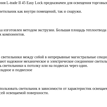
я L-trade II 45 Easy Lock предназначен для освещения торгов
светильник как внутри помещений, так и снаружи.
 изготовлен методом экструзии. Большая площадь теплоотвода
х компонентов.
светильники между собой в непрерывные магистральные секции
ют надежное механическое и электрическое соединение светил
 светильники к потолку или на подвесах через один.
кладное и подвесное
пользовать светильник в зависимости от характеристик освеща
всей освещаемой поверхности.