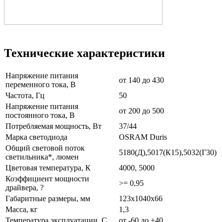
Технические характеристики
Напряжение питания
от 140 до 430
переменного тока, В
Частота, Гц
50
Напряжение питания
от 200 до 500
постоянного тока, В
Потребляемая мощность, Вт
37/44
Марка светодиода
OSRAM Duris
Общий световой поток
5180(Д),5017(К15),5032(Г30)
светильника*, люмен
Цветовая температура, К
4000, 5000
Коэффициент мощности
>= 0,95
драйвера, ?
Габаритные размеры, мм
123х1040х66
Масса, кг
1,3
Температура эксплуатации, С
от -60 до +40