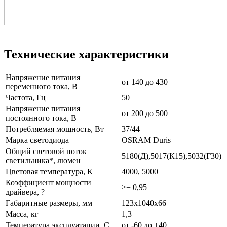
Технические характеристики
Напряжение питания
от 140 до 430
переменного тока, В
Частота, Гц
50
Напряжение питания
от 200 до 500
постоянного тока, В
Потребляемая мощность, Вт
37/44
Марка светодиода
OSRAM Duris
Общий световой поток
5180(Д),5017(К15),5032(Г30)
светильника*, люмен
Цветовая температура, К
4000, 5000
Коэффициент мощности
>= 0,95
драйвера, ?
Габаритные размеры, мм
123х1040х66
Масса, кг
1,3
Температура эксплуатации, С
от -60 до +40