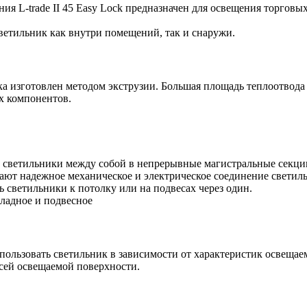
я L-trade II 45 Easy Lock предназначен для освещения торгов
светильник как внутри помещений, так и снаружи.
 изготовлен методом экструзии. Большая площадь теплоотвода
х компонентов.
светильники между собой в непрерывные магистральные секции
ют надежное механическое и электрическое соединение светил
 светильники к потолку или на подвесах через один.
кладное и подвесное
пользовать светильник в зависимости от характеристик освеща
всей освещаемой поверхности.