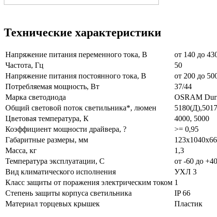
Технические характеристики
Напряжение питания переменного тока, В
от 140 до 43
Частота, Гц
50
Напряжение питания постоянного тока, В
от 200 до 50
Потребляемая мощность, Вт
37/44
Марка светодиода
OSRAM Dur
Общий световой поток светильника*, люмен
5180(Д),5017
Цветовая температура, К
4000, 5000
Коэффициент мощности драйвера, ?
>= 0,95
Габаритные размеры, мм
123х1040х66
Масса, кг
1,3
Температура эксплуатации, С
от -60 до +4
Вид климатического исполнения
УХЛ 3
Класс защиты от поражения электрическим током
1
Степень защиты корпуса светильника
IP 66
Материал торцевых крышек
Пластик