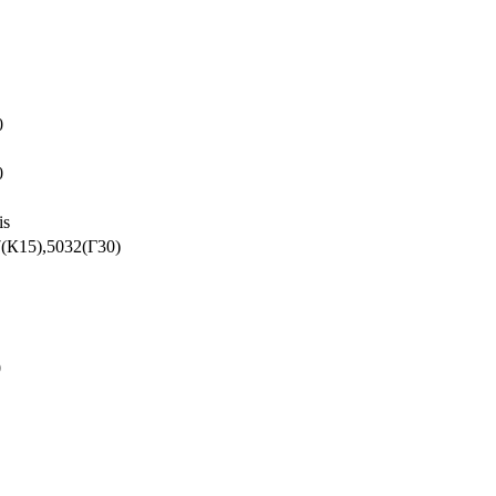
0
0
is
(К15),5032(Г30)
0