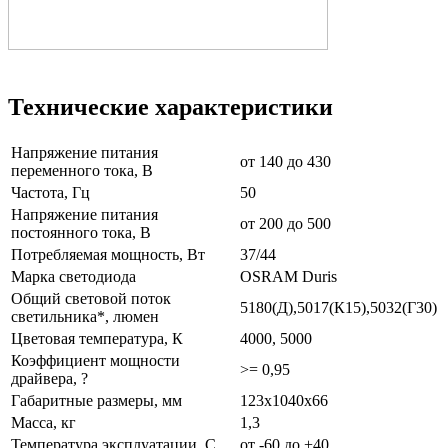
Технические характеристики
Напряжение питания
от 140 до 430
переменного тока, В
Частота, Гц
50
Напряжение питания
от 200 до 500
постоянного тока, В
Потребляемая мощность, Вт
37/44
Марка светодиода
OSRAM Duris
Общий световой поток
5180(Д),5017(К15),5032(Г30)
светильника*, люмен
Цветовая температура, К
4000, 5000
Коэффициент мощности
>= 0,95
драйвера, ?
Габаритные размеры, мм
123х1040х66
Масса, кг
1,3
Температура эксплуатации, С
от -60 до +40